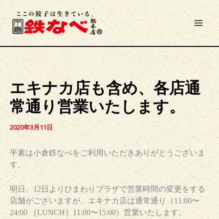
内
容
を
ス
キ
ッ
プ
エキナカ店も含め、各店通
常通り営業いたします。
2020年3月11日
平素は小倉鉄なべをご利用いただきありがとうございま
す。
明日、12日よりひまわりプラザで営業時間の変更をする
店舗がございますが、エキナカ店は通常通り（11:00〜
24:00 ［LUNCH］11:00〜15:00）営業いたします。